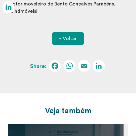
Email
setor moveleiro de Bento Gonçalves.Parabéns,
Sindmóveis!
LinkedIn
« Voltar
Facebook
WhatsApp
Email
Linked
Veja também