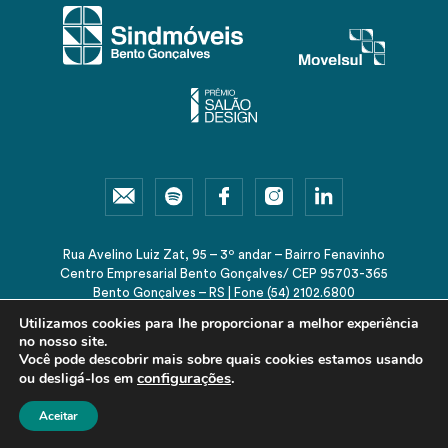
Rua Avelino Luiz Zat, 95 – 3º andar – Bairro Fenavinho
Centro Empresarial Bento Gonçalves/ CEP 95703-365
Bento Gonçalves – RS | Fone (54) 2102.6800
sindmoveis@sindmoveis.com.br
Utilizamos cookies para lhe proporcionar a melhor experiência
no nosso site.
Você pode descobrir mais sobre quais cookies estamos usando
configurações
.
ou desligá-los em
© 2026 Sindmóveis-RS. Todos os direitos reservados.
Aceitar