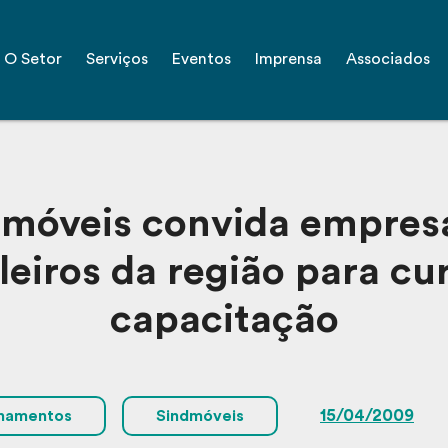
O Setor
Serviços
Eventos
Imprensa
Associados
móveis convida empres
eiros da região para cu
capacitação
15/04/2009
inamentos
Sindmóveis