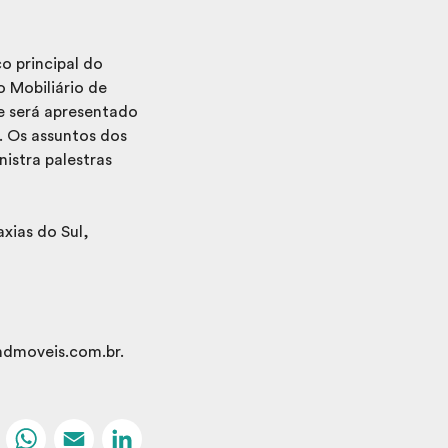
o principal do
o Mobiliário de
e será apresentado
. Os assuntos dos
nistra palestras
xias do Sul,
ndmoveis.com.br.
Facebook
WhatsApp
Email
LinkedIn