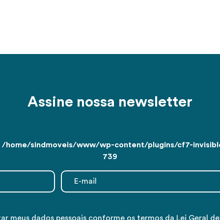
Assine nossa newsletter
n
/home/sindmoveis/www/wp-content/plugins/cf7-invisible
739
tar meus dados pessoais conforme os termos da Lei Geral d