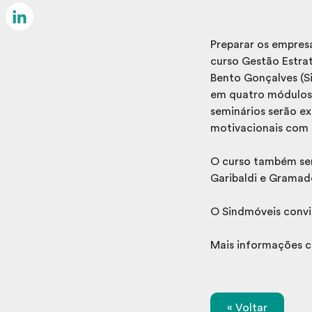
Email
LinkedIn
Preparar os empresá
curso Gestão Estrat
Bento Gonçalves (S
em quatro módulos 
seminários serão ex
motivacionais com 
O curso também ser
Garibaldi e Gramad
O Sindmóveis convid
Mais informações c
« Voltar