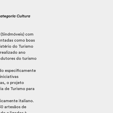
ategoria Cultura
o (Sindmóveis) com
pontadas como boas
istério do Turismo
realizado ano
ndutores do turismo
ado especificamente
niciativas
as, o projeto
ia de Turismo para
icamente italiano.
 30 artesãos de
do e ligados à