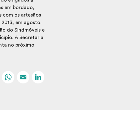
vas em bordado,
as com os artesãos
l 2013, em agosto.
ão do Sindmóveis e
ípio. A Secretaria
enta no próximo
Facebook
WhatsApp
Email
LinkedIn