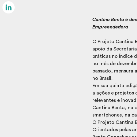
Email
LinkedIn
Cantina Benta é des
Empreendedora
O Projeto Cantina B
apoio da Secretari
práticas no Índice 
no mês de dezembro
passado, mensura a
no Brasil.
Em sua quinta ediçã
a ações e projetos 
relevantes e inovad
Cantina Benta, na 
smartphones, na c
O Projeto Cantina B
Orientados pelas ar
Bento Gonçalves cr