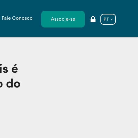
Fale Conosco
Associe-se
PT
is é
o do