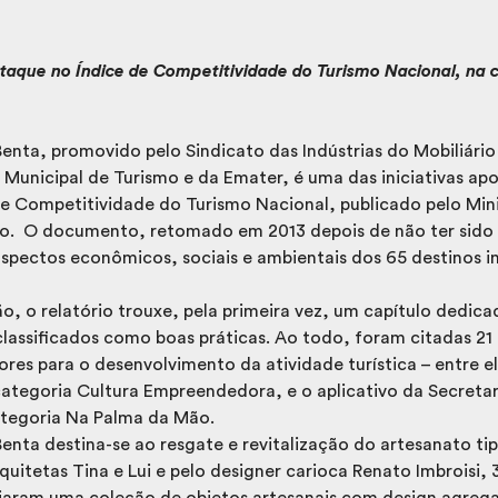
taque no Índice de Competitividade do Turismo Nacional, na c
enta, promovido pelo Sindicato das Indústrias do Mobiliári
a Municipal de Turismo e da Emater, é uma das iniciativas a
de Competitividade do Turismo Nacional, publicado pelo Min
. O documento, retomado em 2013 depois de não ter sido 
spectos econômicos, sociais e ambientais dos 65 destinos i
o, o relatório trouxe, pela primeira vez, um capítulo dedic
classificados como boas práticas. Ao todo, foram citadas 21 i
ores para o desenvolvimento da atividade turística – entre el
categoria Cultura Empreendedora, e o aplicativo da Secretar
ategoria Na Palma da Mão.
enta destina-se ao resgate e revitalização do artesanato tip
quitetas Tina e Lui e pelo designer carioca Renato Imbroisi,
iaram uma coleção de objetos artesanais com design agrega