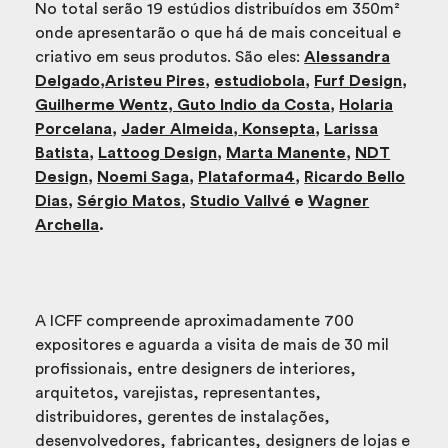
No total serão 19 estúdios distribuídos em 350m²
onde apresentarão o que há de mais conceitual e
criativo em seus produtos. São eles:
Alessandra
Delgado
,
Aristeu Pires
,
estudiobola
,
Furf Design
,
Guilherme Wentz
, Guto Indio da Costa
,
Holaria
Porcelana
,
Jader Almeida
,
Konsepta
,
Larissa
Batista
,
Lattoog Design
,
Marta Manente
,
NDT
Design
,
Noemi Saga
,
Plataforma4
,
Ricardo Bello
Dias
,
Sérgio Matos
,
Studio Vallvé
e
Wagner
Archella
.
A ICFF compreende aproximadamente 700
expositores e aguarda a visita de mais de 30 mil
profissionais, entre designers de interiores,
arquitetos, varejistas, representantes,
distribuidores, gerentes de instalações,
desenvolvedores, fabricantes, designers de lojas e