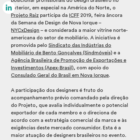
posicionar profissionais do design brasileiro no
Email
exterior, em especial na América do Norte, o
Projeto Raiz
participa da
ICFF
2019, feira âncora
LinkedIn
da Semana de Design de Nova Iorque –
NYCxDesign
– e considerada a maior vitrine norte-
americana do setor de mobiliário. A iniciativa é
promovida pelo
Sindicato das Indústrias do
Mobiliário de Bento Gonçalves (Sindmóveis)
e a
Agência Brasileira de Promoção de Exportações e
Investimentos (Apex-Brasil)
, com apoio do
Consulado Geral do Brasil em Nova Iorque
.
A participação dos designers é fruto do
acompanhamento prévio comandado pela direção
do Projeto, que avalia individualmente o potencial
exportador de cada membro e o direciona de
acordo com a estratégia comercial da marca e às
exigências deste mercado consumidor. Esta é a
maior atuação de designers brasileiros no evento.