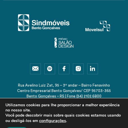
Rua Avelino Luiz Zat, 95 – 3º andar – Bairro Fenavinho
Centro Empresarial Bento Gonçalves/ CEP 95703-365
Bento Gonçalves – RS | Fone (54) 2102.6800
sindmoveis@sindmoveis.com.br
Utilizamos cookies para lhe proporcionar a melhor experiência
no nosso site.
Você pode descobrir mais sobre quais cookies estamos usando
configurações
.
ou desligá-los em
© 2026 Sindmóveis-RS. Todos os direitos reservados.