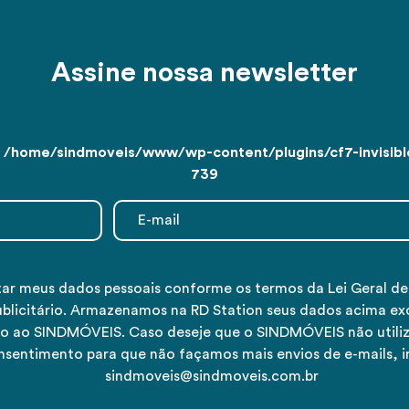
Assine nossa newsletter
n
/home/sindmoveis/www/wp-content/plugins/cf7-invisible
739
tar meus dados pessoais conforme os termos da Lei Geral d
ublicitário. Armazenamos na RD Station seus dados acima ex
tivo ao SINDMÓVEIS. Caso deseje que o SINDMÓVEIS não utiliz
nsentimento para que não façamos mais envios de e-mails, 
sindmoveis@sindmoveis.com.br