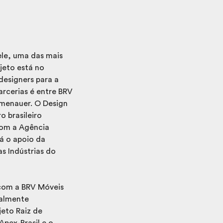
ele, uma das mais
jeto está no
designers para a
rcerias é entre BRV
menauer. O Design
o brasileiro
com a Agência
há o apoio da
as Indústrias do
 com a BRV Móveis
ialmente
jeto Raiz de
Apex-Brasil e o