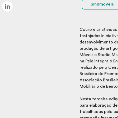
Email
Sindmóveis
LinkedIn
Couro e criatividad
festejadas iniciati
desenvolvimento de 
produção de artigo
Móveis e Studio M
na Pele integra o Br
realizado pelo Cent
Brasileira de Promo
Associação Brasilei
Mobiliário de Bento
Nesta terceira ediç
para elaboração de 
trabalhados pelo c
promoção internacio