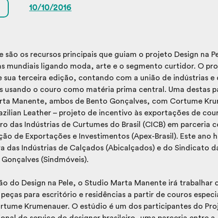
10/10/2016
e são os recursos principais que guiam o projeto Design na P
vas mundiais ligando moda, arte e o segmento curtidor. O pro
sua terceira edição, contando com a união de indústrias e 
s usando o couro como matéria prima central. Uma destas pa
arta Manente, ambos de Bento Gonçalves, com Cortume Kru
azilian Leather – projeto de incentivo às exportações de cour
ro das Indústrias de Curtumes do Brasil (CICB) em parceria 
ção de Exportações e Investimentos (Apex-Brasil). Este ano 
ra das Indústrias de Calçados (Abicalçados) e do Sindicato d
 Gonçalves (Sindmóveis).
ão do Design na Pele, o Studio Marta Manente irá trabalhar
peças para escritório e residências a partir de couros espec
urtume Krumenauer. O estúdio é um dos participantes do Pro
nal do serviço do designer brasileiro, uma parceria entre a 