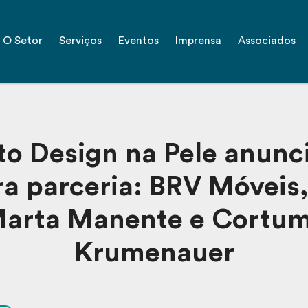
O Setor
Serviços
Eventos
Imprensa
Associados
to Design na Pele anunc
ra parceria: BRV Móveis,
arta Manente e Cortu
Krumenauer