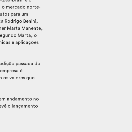
o o mercado norte-
dutos para um
a Rodrigo Benini,
gner Marta Manente,
 Segundo Marta, o
icas e aplicações
 edição passada do
 empresa é
m os valores que
s em andamento no
revê o lançamento