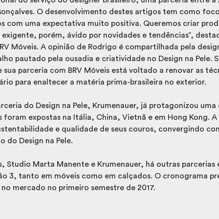
onçalves. O desenvolvimento destes artigos tem como foc
s com uma expectativa muito positiva. Queremos criar pro
 exigente, porém, ávido por novidades e tendências”, destac
RV Móveis. A opinião de Rodrigo é compartilhada pela desi
lho pautado pela ousadia e criatividade no Design na Pele.
 sua parceria com BRV Móveis está voltado a renovar as técn
rio para enaltecer a matéria prima-brasileira no exterior.
rceria do Design na Pele, Krumenauer, já protagonizou uma
s foram expostas na Itália, China, Vietnã e em Hong Kong. A
ustentabilidade e qualidade de seus couros, convergindo co
o do Design na Pele.
, Studio Marta Manente e Krumenauer, há outras parceria
ção 3, tanto em móveis como em calçados. O cronograma p
s no mercado no primeiro semestre de 2017.