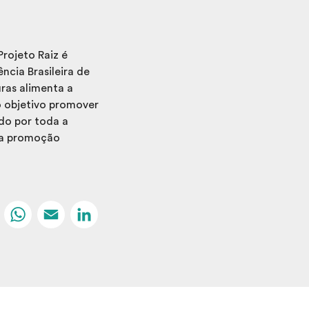
Projeto Raiz é
cia Brasileira de
ras alimenta a
o objetivo promover
ado por toda a
 da promoção
Facebook
WhatsApp
Email
LinkedIn