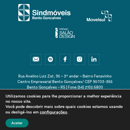
Rua Avelino Luiz Zat, 95 – 3º andar – Bairro Fenavinho
Centro Empresarial Bento Gonçalves/ CEP 95703-365
Bento Gonçalves – RS | Fone (54) 2102.6800
sindmoveis@sindmoveis.com.br
Utilizamos cookies para lhe proporcionar a melhor experiência
no nosso site.
Você pode descobrir mais sobre quais cookies estamos usando
configurações
.
ou desligá-los em
© 2026 Sindmóveis-RS. Todos os direitos reservados.
Aceitar