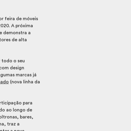
ior feira de móveis
 2020. A próxima
ue demonstra a
tores de alta
r todo o seu
s com design
lgumas marcas já
sado
(nova linha da
rticipação para
ido ao longo de
ltronas, bares,
ha, traz a
ntar a nova