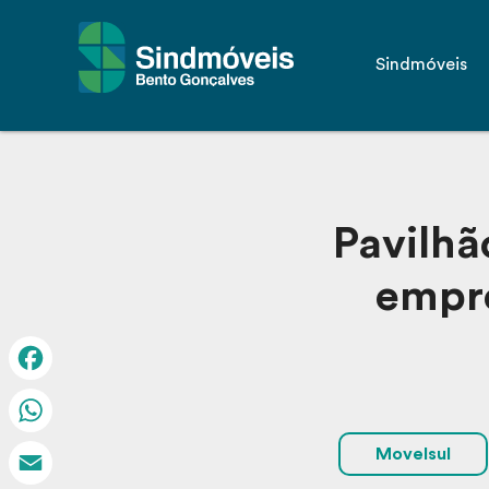
Sindmóveis
Pavilhã
empre
Facebook
WhatsApp
Movelsul