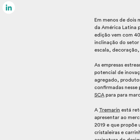
Email
LinkedIn
Em menos de dois 
da América Latina p
edição vem com 40%
inclinação do setor
escala, decoração, 
As empresas estrea
potencial de inovaç
agregado, produtos
confirmadas nesse 
SCA
para para marce
A
Tremarin
está re
apresentar ao merc
2019 e que propõe 
cristaleiras e carr
assinatura do desi