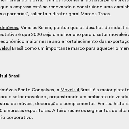
 que a empresa está se renovando e construindo uma caminh
e parcerias”, salienta o diretor geral Marcos Troes.
ndmóveis
, Vinicius Benini, pontua que os desafios da indústri
ectativa é que 2020 seja o melhor ano para o setor moveleir
econômico maior nesse ano e fortalecimento das exportaç
elsul
Brasil como um importante marco para aquecer o mer
sul Brasil
dmóveis Bento Gonçalves, a
Movelsul
Brasil é a maior plata
para o setor moveleiro, orquestrando um ambiente de venda
stria de móveis, decoração e complementos. Em sua históri
00 empresas expositoras. A feira reúne os segmentos de alta
rio corporativo.