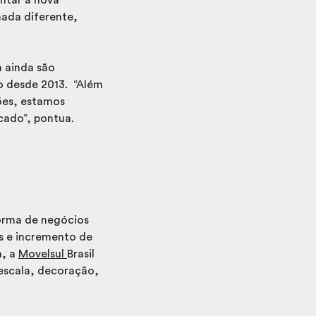
ada diferente,
a ainda são
o desde 2013. “Além
ões, estamos
cado”, pontua.
forma de negócios
s e incremento de
a, a
Movelsul
Brasil
 escala, decoração,