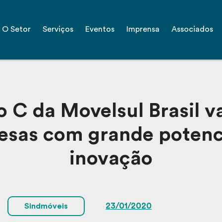
O Setor
Serviços
Eventos
Imprensa
Associados
o C da Movelsul Brasil va
sas com grande potenc
inovação
23/01/2020
Sindmóveis