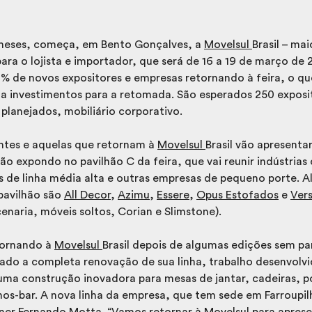
meses, começa, em Bento Gonçalves, a
Movelsul
Brasil – ma
ara o lojista e importador, que será de 16 a 19 de março de
 de novos expositores e empresas retornando à feira, o q
 a investimentos para a retomada. São esperados 250 exposi
planejados, mobiliário corporativo.
ntes e aquelas que retornam à
Movelsul
Brasil vão apresenta
ão expondo no pavilhão C da feira, que vai reunir indústria
 de linha média alta e outras empresas de pequeno porte. A
pavilhão são
All Decor
,
Azimu
,
Essere
,
Opus Estofados
e
Ver
naria, móveis soltos, Corian e Slimstone).
tornando à
Movelsul
Brasil depois de algumas edições sem pa
ado a completa renovação de sua linha, trabalho desenvolv
uma construção inovadora para mesas de jantar, cadeiras, po
inhos-bar. A nova linha da empresa, que tem sede em Farroupil
gner Fernando Motta. “Vamos retornar à Movelsul para aprese