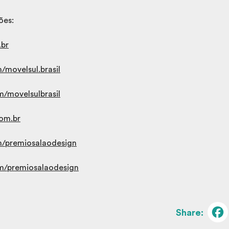
ões:
br
movelsul.brasil
/movelsulbrasil
om.br
/premiosalaodesign
/premiosalaodesign