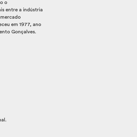
do o
s entre a indústria
o mercado
teceu em 1977, ano
Bento Gonçalves.
al.