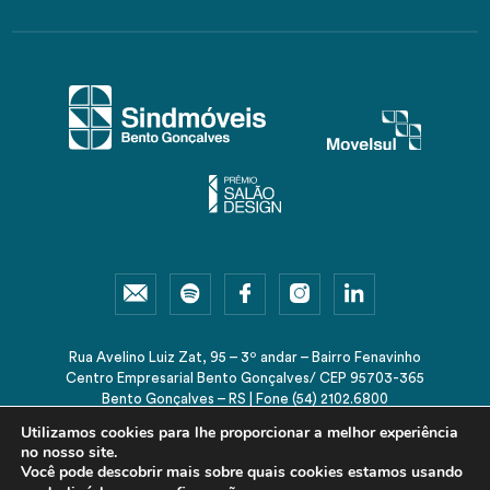
Rua Avelino Luiz Zat, 95 – 3º andar – Bairro Fenavinho
Centro Empresarial Bento Gonçalves/ CEP 95703-365
Bento Gonçalves – RS | Fone (54) 2102.6800
sindmoveis@sindmoveis.com.br
Utilizamos cookies para lhe proporcionar a melhor experiência
no nosso site.
Você pode descobrir mais sobre quais cookies estamos usando