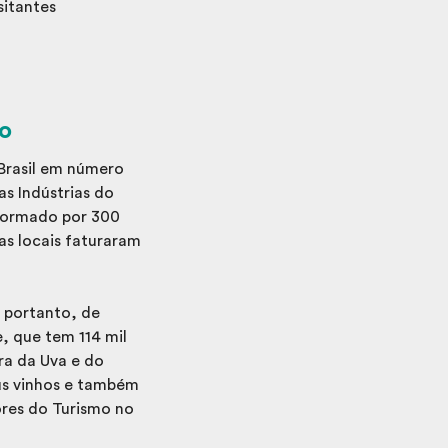
sitantes
mo
Brasil em número
as Indústrias do
 formado por 300
ras locais faturaram
 portanto, de
, que tem 114 mil
ira da Uva e do
eus vinhos e também
res do Turismo no