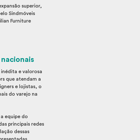
expansão superior,
 pelo Sindmóveis
lian Furniture
 nacionais
 inédita e valorosa
ners que atendam a
gners e lojistas, o
nais do varejo na
 a equipe do
as principais redes
ilação dessas
apresentadas