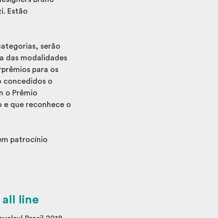
i. Estão
ategorias, serão
ma das modalidades
erprêmios para os
o concedidos o
m o Prêmio
ro e que reconhece o
tem patrocínio
ll line