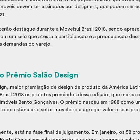
 móveis devem ser assinados por designers, que podem ser eq
os.
terão destaque durante a Movelsul Brasil 2018, sendo apres
com um selo que atesta a participação e a preocupação des
as demandas do varejo.
o Prêmio Salão Design
ign, maior premiação de design de produto da América Lati
Brasil 2018 os projetos premiados dessa edição, que marca 
ndmóveis Bento Gonçalves. O prêmio nasceu em 1988 como um
ito de estimular o setor moveleiro a agregar valor a seus pr
ente, está na fase final de julgamento. Em janeiro, os 58 proj
 Bento Gonçalves pela comissão julgadora, composta pelos 