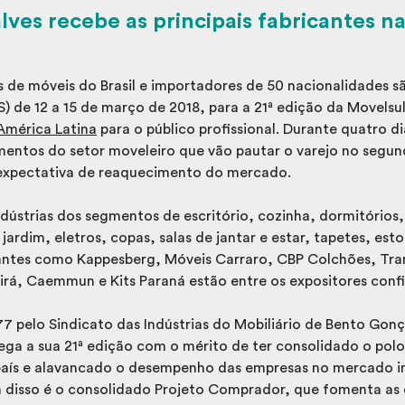
ves recebe as principais fabricantes na
tas de móveis do Brasil e importadores de 50 nacionalidades 
) de 12 a 15 de março de 2018, para a 21ª edição da Movelsul
América Latina
para o público profissional. Durante quatro d
amentos do setor moveleiro que vão pautar o varejo no segu
expectativa de reaquecimento do mercado.
ndústrias dos segmentos de escritório, cozinha, dormitórios,
jardim, eletros, copas, salas de jantar e estar, tapetes, est
antes como Kappesberg, Móveis Carraro, CBP Colchões, Tram
dirá, Caemmun e Kits Paraná estão entre os expositores conf
7 pelo Sindicato das Indústrias do Mobiliário de Bento Gonç
hega a sua 21ª edição com o mérito de ter consolidado o polo
país e alavancado o desempenho das empresas no mercado i
va disso é o consolidado Projeto Comprador, que fomenta as