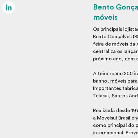
Email
Bento Gonçal
móveis
LinkedIn
Os principais lojis
Bento Gonçalves (RS
feira de móveis da 
centraliza os lanç
próximo ano, com 
A feira reúne 200 i
banho, móveis para 
Importantes fabric
Telasul, Santos An
Realizada desde 197
a Movelsul Brasil c
como principal do 
internacional. Pro