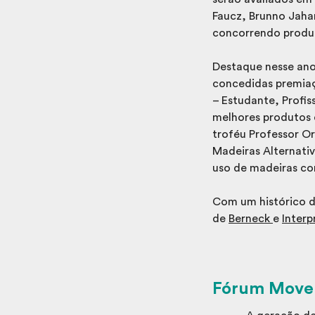
Faucz, Brunno Jahar
concorrendo produt
Destaque nesse ano
concedidas premiaç
– Estudante, Profis
melhores produtos 
troféu Professor O
Madeiras Alternativ
uso de madeiras con
Com um histórico de
de
Berneck
e
Interp
Fórum Movels