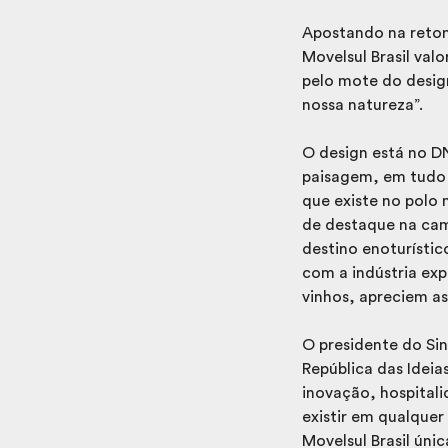
Apostando na retoma
Movelsul Brasil val
pelo mote do design
nossa natureza”.
O design está no DN
paisagem, em tudo o
que existe no polo
de destaque na cam
destino enoturístic
com a indústria ex
vinhos, apreciem as
O presidente do Sin
República das Ideia
inovação, hospital
existir em qualquer
Movelsul Brasil ún