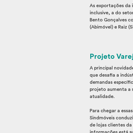
As exportações da i
inclusive, a do set
Bento Gonçalves com
(Abimóvel) e Raiz (
Projeto Varej
A principal novidad
que desafia a indús
demandas específica
projeto aumenta a s
atualidade.
Para chegar a essa
Sindmóveis conduzi
de lojas clientes d
informações está s