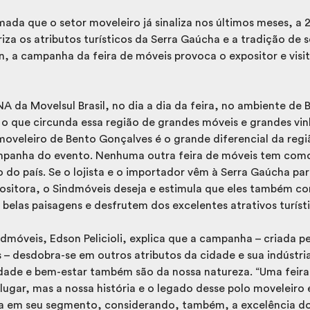
da que o setor moveleiro já sinaliza nos últimos meses, a 2
oriza os atributos turísticos da Serra Gaúcha e a tradição de 
, a campanha da feira de móveis provoca o expositor e visit
A da Movelsul Brasil, no dia a dia da feira, no ambiente de
 que circunda essa região de grandes móveis e grandes vinh
 moveleiro de Bento Gonçalves é o grande diferencial da re
panha do evento. Nenhuma outra feira de móveis tem como 
o do país. Se o lojista e o importador vêm à Serra Gaúcha pa
positora, o Sindmóveis deseja e estimula que eles também 
 belas paisagens e desfrutem dos excelentes atrativos turíst
dmóveis, Edson Pelicioli, explica que a campanha – criada p
s – desdobra-se em outros atributos da cidade e sua indústri
idade e bem-estar também são da nossa natureza. “Uma feir
 lugar, mas a nossa história e o legado desse polo moveleiro
ica em seu segmento, considerando, também, a excelência d