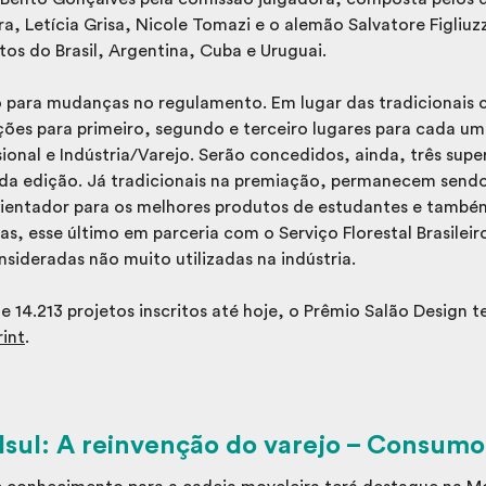
a, Letícia Grisa, Nicole Tomazi e o alemão Salvatore Figliuzz
os do Brasil, Argentina, Cuba e Uruguai.
 para mudanças no regulamento. Em lugar das tradicionais c
ões para primeiro, segundo e terceiro lugares para cada u
sional e Indústria/Varejo. Serão concedidos, ainda, três sup
da edição. Já tradicionais na premiação, permanecem send
rientador para os melhores produtos de estudantes e també
as, esse último em parceria com o Serviço Florestal Brasilei
sideradas não muito utilizadas na indústria.
 14.213 projetos inscritos até hoje, o Prêmio Salão Design 
rint
.
ul: A reinvenção do varejo – Consumo a