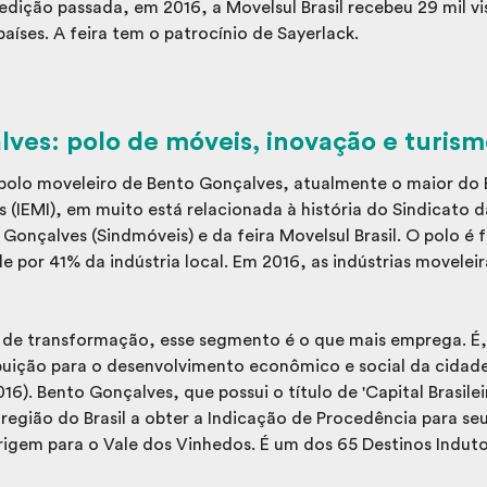
 edição passada, em 2016, a Movelsul Brasil recebeu 29 mil vi
países. A feira tem o patrocínio de Sayerlack.
ves: polo de móveis, inovação e turis
polo moveleiro de Bento Gonçalves, atualmente o maior do 
 (IEMI), em muito está relacionada à história do Sindicato d
 Gonçalves (Sindmóveis) e da feira Movelsul Brasil. O polo é
de por 41% da indústria local. Em 2016, as indústrias movelei
a de transformação, esse segmento é o que mais emprega. É,
ibuição para o desenvolvimento econômico e social da cidade
16). Bento Gonçalves, que possui o título de 'Capital Brasile
a região do Brasil a obter a Indicação de Procedência para s
gem para o Vale dos Vinhedos. É um dos 65 Destinos Induto