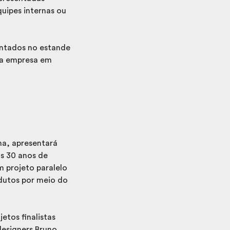
uipes internas ou
entados no estande
sa empresa em
na, apresentará
os 30 anos de
 projeto paralelo
odutos por meio do
etos finalistas
designers Bruno