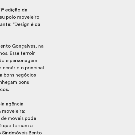
1ª edição da
seu polo moveleiro
ante: “Design é da
 Bento Gonçalves, na
os. Esse terroir
gião e personagem
cenário o principal
ra bons negócios
conheçam bons
icos.
ela agência
a moveleira:
a de móveis pode
 é que tornam a
o Sindmóveis Bento