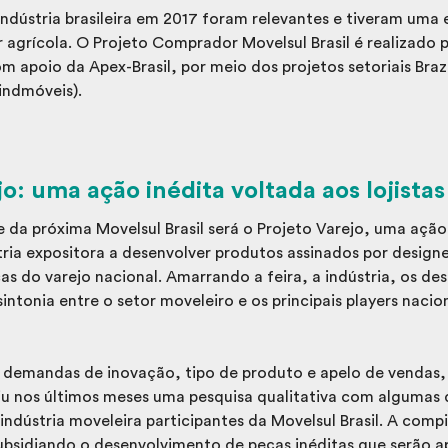
ndústria brasileira em 2017 foram relevantes e tiveram uma 
or agrícola. O Projeto Comprador Movelsul Brasil é realizado
 apoio da Apex-Brasil, por meio dos projetos setoriais Brazi
Sindmóveis).
o: uma ação inédita voltada aos lojistas
e da próxima Movelsul Brasil será o Projeto Varejo, uma ação
tria expositora a desenvolver produtos assinados por desig
s do varejo nacional. Amarrando a feira, a indústria, os desi
intonia entre o setor moveleiro e os principais players nacio
s demandas de inovação, tipo de produto e apelo de vendas,
u nos últimos meses uma pesquisa qualitativa com algumas d
a indústria moveleira participantes da Movelsul Brasil. A comp
ubsidiando o desenvolvimento de peças inéditas que serão 