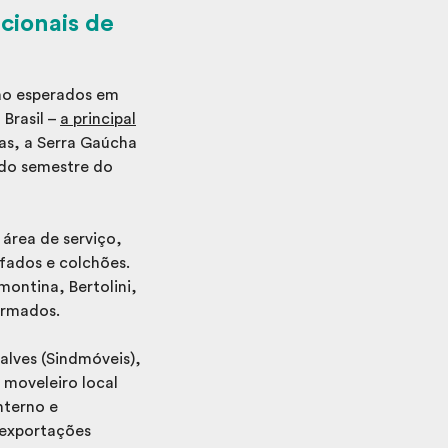
cionais de
são esperados em
 Brasil –
a principal
ias, a Serra Gaúcha
ndo semestre do
 área de serviço,
ofados e colchões.
ontina, Bertolini,
irmados.
alves (Sindmóveis),
 moveleiro local
nterno e
 exportações