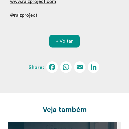
www.raizproject.com
@raizproject
« Voltar
Facebook
WhatsApp
Email
Linked
Veja também