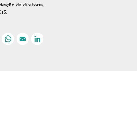
eleição da diretoria,
013.
Facebook
WhatsApp
Email
LinkedIn