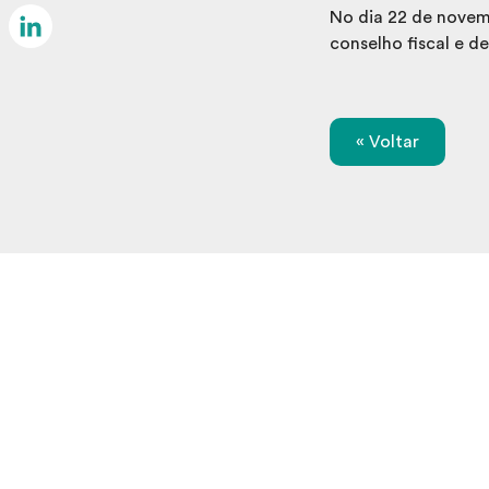
Email
No dia 22 de novembr
conselho fiscal e d
LinkedIn
« Voltar