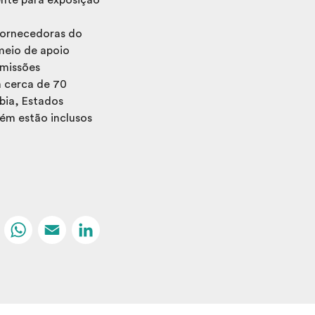
fornecedoras do
meio de apoio
 missões
a cerca de 70
bia, Estados
bém estão inclusos
Facebook
WhatsApp
Email
LinkedIn