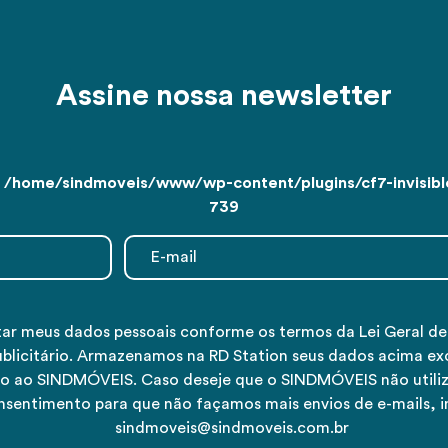
Assine nossa newsletter
n
/home/sindmoveis/www/wp-content/plugins/cf7-invisible
739
tar meus dados pessoais conforme os termos da Lei Geral d
ublicitário. Armazenamos na RD Station seus dados acima ex
tivo ao SINDMÓVEIS. Caso deseje que o SINDMÓVEIS não utiliz
nsentimento para que não façamos mais envios de e-mails, 
sindmoveis@sindmoveis.com.br