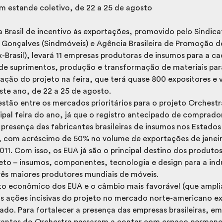
m estande coletivo, de 22 a 25 de agosto
 Brasil de incentivo às exportações, promovido pelo Sindica
o Gonçalves (Sindmóveis) e Agência Brasileira de Promoção 
-Brasil), levará 11 empresas produtoras de insumos para a ca
 de suprimentos, produção e transformação de materiais para
ipação do projeto na feira, que terá quase 800 expositores e 
ste ano, de 22 a 25 de agosto.
stão entre os mercados prioritários para o projeto Orchestra
ipal feira do ano, já que o registro antecipado de comprado
 presença das fabricantes brasileiras de insumos nos Estado
 com acréscimo de 50% no volume de exportações de janeir
1. Com isso, os EUA já são o principal destino dos produtos 
eto – insumos, componentes, tecnologia e design para a indú
rês maiores produtores mundiais de móveis.
o econômico dos EUA e o câmbio mais favorável (que amplia
as ações incisivas do projeto no mercado norte-americano e
ado. Para fortalecer a presença das empresas brasileiras, 
grantes do Orchestra passaram a contar com espaço permane