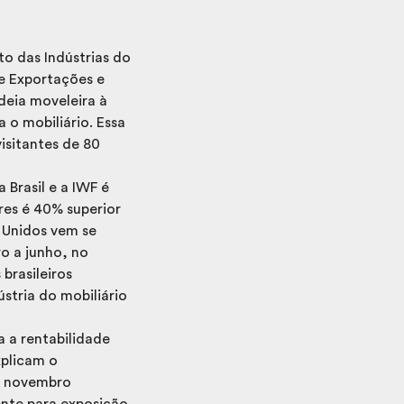
to das Indústrias do
de Exportações e
deia moveleira à
 o mobiliário. Essa
visitantes de 80
 Brasil e a IWF é
res é 40% superior
s Unidos vem se
o a junho, no
brasileiros
stria do mobiliário
 a rentabilidade
xplicam o
em novembro
nte para exposição