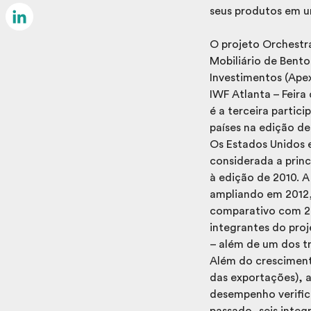
Email
seus produtos em u
LinkedIn
O projeto Orchestra
Mobiliário de Bent
Investimentos (Apex
IWF Atlanta – Feira
é a terceira partic
países na edição de
Os Estados Unidos e
considerada a princ
à edição de 2010. A
ampliando em 2012,
comparativo com 201
integrantes do proj
– além de um dos t
Além do cresciment
das exportações), 
desempenho verific
passado, seis inte