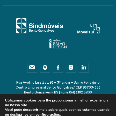
Rua Avelino Luiz Zat, 95 – 3º andar – Bairro Fenavinho
Centro Empresarial Bento Gonçalves/ CEP 95703-365
Bento Gonçalves – RS | Fone (54) 2102.6800
sindmoveis@sindmoveis.com.br
Utilizamos cookies para lhe proporcionar a melhor experiência
no nosso site.
Você pode descobrir mais sobre quais cookies estamos usando
configurações
.
ou desligá-los em
© 2026 Sindmóveis-RS. Todos os direitos reservados.