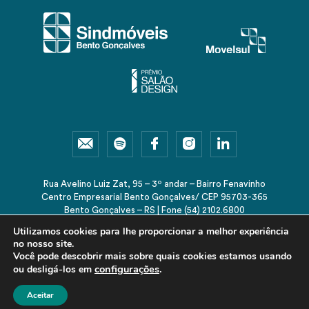
Rua Avelino Luiz Zat, 95 – 3º andar – Bairro Fenavinho
Centro Empresarial Bento Gonçalves/ CEP 95703-365
Bento Gonçalves – RS | Fone (54) 2102.6800
sindmoveis@sindmoveis.com.br
Utilizamos cookies para lhe proporcionar a melhor experiência
no nosso site.
Você pode descobrir mais sobre quais cookies estamos usando
configurações
.
ou desligá-los em
© 2026 Sindmóveis-RS. Todos os direitos reservados.
Aceitar