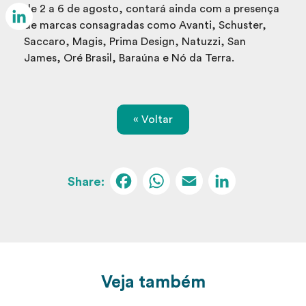
Email
de 2 a 6 de agosto, contará ainda com a presença
de marcas consagradas como Avanti, Schuster,
LinkedIn
Saccaro, Magis, Prima Design, Natuzzi, San
James, Oré Brasil, Baraúna e Nó da Terra.
« Voltar
Facebook
WhatsApp
Email
Linked
Veja também