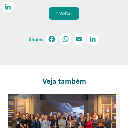
Email
« Voltar
LinkedIn
Facebook
WhatsApp
Email
Linked
Veja também