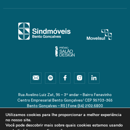
Rua Avelino Luiz Zat, 95 – 3º andar – Bairro Fenavinho
Centro Empresarial Bento Gonçalves/ CEP 95703-365
Bento Gonçalves – RS | Fone (54) 2102.6800
sindmoveis@sindmoveis.com.br
Utilizamos cookies para lhe proporcionar a melhor experiência
no nosso site.
Você pode descobrir mais sobre quais cookies estamos usando