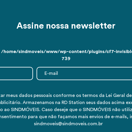
Assine nossa newsletter
n
/home/sindmoveis/www/wp-content/plugins/cf7-invisible
739
tar meus dados pessoais conforme os termos da Lei Geral d
ublicitário. Armazenamos na RD Station seus dados acima ex
tivo ao SINDMÓVEIS. Caso deseje que o SINDMÓVEIS não utiliz
nsentimento para que não façamos mais envios de e-mails, 
sindmoveis@sindmoveis.com.br