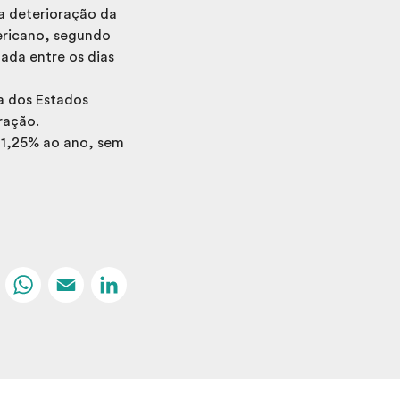
a deterioração da
ericano, segundo
ada entre os dias
a dos Estados
ração.
11,25% ao ano, sem
Facebook
WhatsApp
Email
LinkedIn