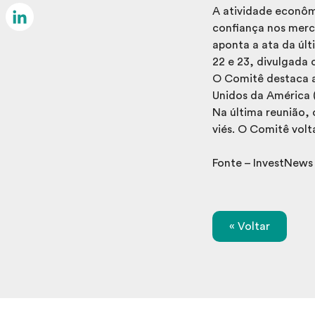
Email
A atividade econôm
confiança nos merc
LinkedIn
aponta a ata da últ
22 e 23, divulgada 
O Comitê destaca 
Unidos da América 
Na última reunião,
viés. O Comitê volta
Fonte – InvestNews
« Voltar