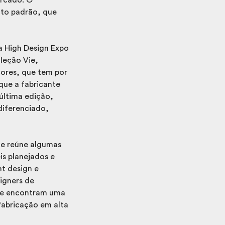
lto padrão, que
a High Design Expo
oleção Vie,
cores, que tem por
que a fabricante
última edição,
diferenciado,
ue reúne algumas
is planejados e
ht design e
igners de
 que encontram uma
fabricação em alta