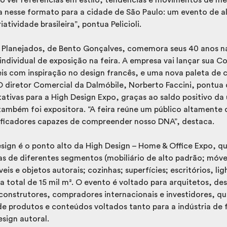
a nesse formato para a cidade de São Paulo: um evento de a
tividade brasileira”, pontua Pelicioli.
 Planejados, de Bento Gonçalves, comemora seus 40 anos n
 individual de exposição na feira. A empresa vai lançar sua C
s com inspiração no design francês, e uma nova paleta de 
 diretor Comercial da Dalmóbile, Norberto Faccini, pontua 
tivas para a High Design Expo, graças ao saldo positivo da 
ambém foi expositora. “A feira reúne um público altamente 
ficadores capazes de compreender nosso DNA”, destaca.
esign é o ponto alto da High Design – Home & Office Expo, q
as de diferentes segmentos (mobiliário de alto padrão; móve
s e objetos autorais; cozinhas; superfícies; escritórios, lig
total de 15 mil m². O evento é voltado para arquitetos, des
s, construtores, compradores internacionais e investidores,
e produtos e conteúdos voltados tanto para a indústria de 
esign autoral.