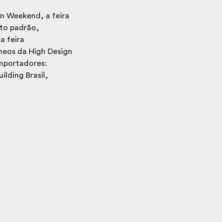
n Weekend, a feira
lto padrão,
a feira
neos da High Design
importadores:
lding Brasil,