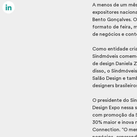
Email
A menos de um mês 
expositores naciona
LinkedIn
Bento Gonçalves. O
formato de feira, 
de negócios e cont
Como entidade cria
Sindmóveis comemora
de design Daniela Z
disso, o Sindmóvei
Salão Design e tam
designers brasileir
O presidente do Sin
Design Expo nessa s
com promoção da Su
30% maior e inova 
Connection. “O mer
negócios, esperand