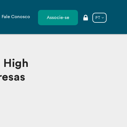
Fale Conosco
Associe-se
PT
a High
resas