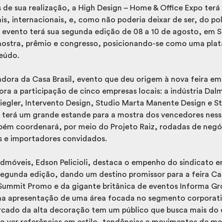
de sua realização, a High Design – Home & Office Expo terá 
is, internacionais, e, como não poderia deixar de ser, do po
 evento terá sua segunda edição de 08 a 10 de agosto, em S
mostra, prêmio e congresso, posicionando-se como uma pla
eúdo.
dora da Casa Brasil, evento que deu origem à nova feira em
 a participação de cinco empresas locais: a indústria Dalm
iegler, Intervento Design, Studio Marta Manente Design e S
s terá um grande estande para a mostra dos vencedores nes
bém coordenará, por meio do Projeto Raiz, rodadas de negó
os e importadores convidados.
dmóveis, Edson Pelicioli, destaca o empenho do sindicato e
egunda edição, dando um destino promissor para a feira Cas
mmit Promo e da gigante britânica de eventos Informa Grou
na apresentação de uma área focada no segmento corporativ
cado da alta decoração tem um público que busca mais do q
o ver referências em estilo, tendências e movimentos de m