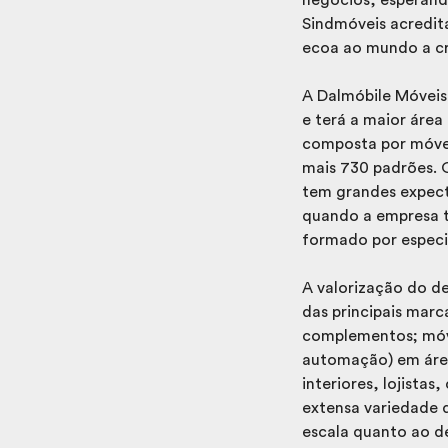
Sindmóveis acredit
ecoa ao mundo a cria
A Dalmóbile Móveis
e terá a maior área
composta por móvei
mais 730 padrões. O
tem grandes expecta
quando a empresa t
formado por especi
A valorização do d
das principais marc
complementos; móvei
automação) em área 
interiores, lojista
extensa variedade d
escala quanto ao d