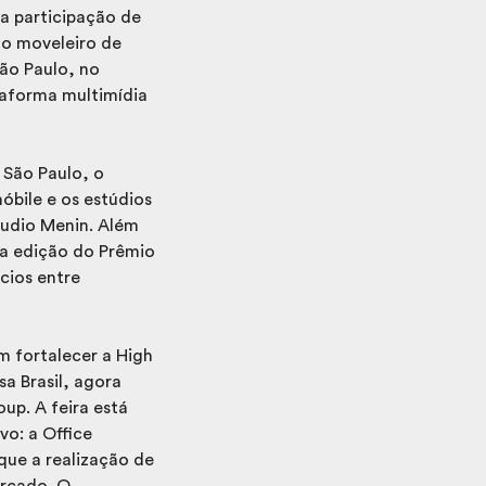
a participação de
lo moveleiro de
ão Paulo, no
taforma multimídia
 São Paulo, o
óbile e os estúdios
tudio Menin. Além
sa edição do Prêmio
cios entre
m fortalecer a High
a Brasil, agora
p. A feira está
o: a Office
ue a realização de
ercado. O