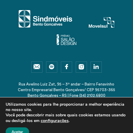
Rua Avelino Luiz Zat, 95 – 3º andar – Bairro Fenavinho
Centro Empresarial Bento Gonçalves/ CEP 95703-365
Bento Gonçalves – RS | Fone (54) 2102.6800
sindmoveis@sindmoveis.com.br
Utilizamos cookies para lhe proporcionar a melhor experiência
no nosso site.
Você pode descobrir mais sobre quais cookies estamos usando
configurações
.
ou desligá-los em
© 2026 Sindmóveis-RS. Todos os direitos reservados.
Aceitar