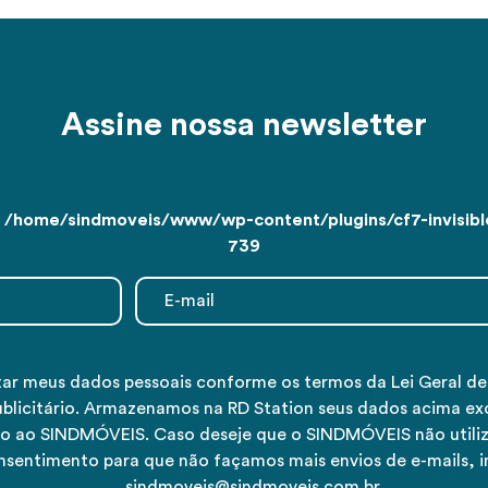
Assine nossa newsletter
n
/home/sindmoveis/www/wp-content/plugins/cf7-invisible
739
tar meus dados pessoais conforme os termos da Lei Geral d
ublicitário. Armazenamos na RD Station seus dados acima ex
tivo ao SINDMÓVEIS. Caso deseje que o SINDMÓVEIS não utiliz
nsentimento para que não façamos mais envios de e-mails, 
sindmoveis@sindmoveis.com.br