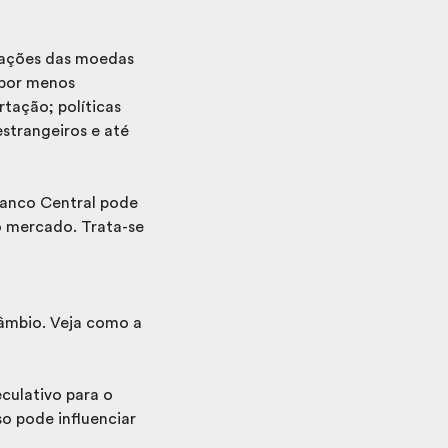
otações das moedas
 por menos
tação; políticas
estrangeiros e até
Banco Central pode
o mercado. Trata-se
âmbio. Veja como a
eculativo para o
o pode influenciar
.