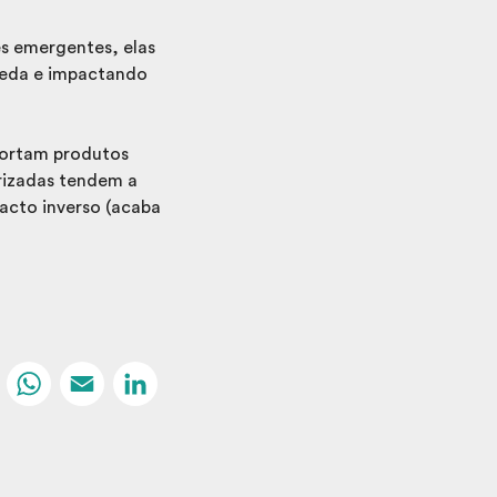
es emergentes, elas
moeda e impactando
portam produtos
rizadas tendem a
acto inverso (acaba
Facebook
WhatsApp
Email
LinkedIn