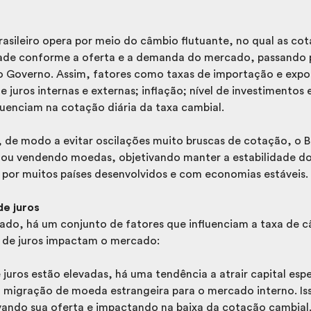
rasileiro opera por meio do câmbio flutuante, no qual as c
dade conforme a oferta e a demanda do mercado, passando
do Governo. Assim, fatores como taxas de importação e expor
e juros internas e externas; inflação; nível de investimentos 
nfluenciam na cotação diária da taxa cambial.
 de modo a evitar oscilações muito bruscas de cotação, o 
 ou vendendo moedas, objetivando manter a estabilidade d
 por muitos países desenvolvidos e com economias estáveis.
de juros
o, há um conjunto de fatores que influenciam a taxa de c
s de juros impactam o mercado:
juros estão elevadas, há uma tendência a atrair capital esp
 migração de moeda estrangeira para o mercado interno. Iss
evando sua oferta e impactando na baixa da cotação cambial