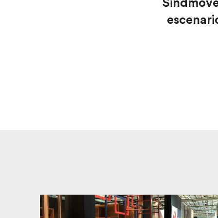
Sindmóve
escenario