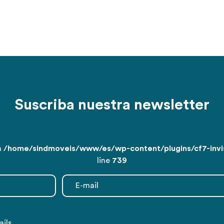
Suscriba nuestra newsletter
n
/home/sindmoveis/www/es/wp-content/plugins/cf7-invisi
line
739
ils.